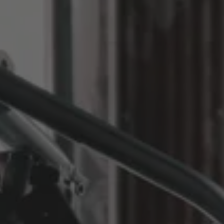
Mit Taxi Kassel AS haben Sie ein
festes Taxiunternehmen, das Kassel
und die Umgebung genau kennt. Wir
sind 24/7 erreichbar, kommen schnell
bei Ihnen an und fahren Sie sicher,
freundlich und zu fairen Preisen –
egal ob Kurzstrecke in Kassel,
Krankenfahrt oder Flughafentransfer.
Schnelle Anfahrt in ganz Kassel