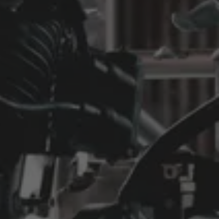
Unsere Fahrer kennen alle Stadtteile Kassels. Wir sind
meist in wenigen Minuten bei Ihnen – auch abends
und am Wochenende
24/7 erreichbar – 365 Tage
Ob früh morgens, spät in der Nacht oder an
Feiertagen: Taxi Kassel AS ist rund um die Uhr für Sie
da
Sichere & komfortable Fahrten
Gepflegte Fahrzeuge, freundliche Fahrer und sichere
Fahrweise – damit Sie Ihre Fahrt entspannt genießen
können
Faire & transparente Preise